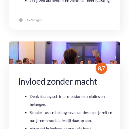
Zet jezelf authentiek en zichtbaar neer (Casting).
1 x 2 dagen
8,7
Invloed zonder macht
Denk strategisch in professionele relaties en
belangen.
Schakel tussen belangen van anderen en jezelf en
pas je communicatiestijl daarop aan.
Vergroot je invloed door wie je bent.