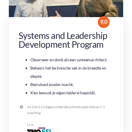
9,0
Systems and Leadership
Development Program
Observeer en denk als een systeemarchitect.
Beheers het technische vak in de breedte en
diepte.
Beïnvloed zonder macht.
Kies bewust je eigen leiderschapsstijl.
4 x 2 en 2 x1 dagen ondersteund met supervisie en 1:1
coaching
i.s.m.