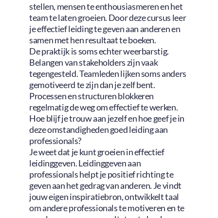
stellen, mensen te enthousiasmeren en het
team te laten groeien. Door deze cursus leer
je effectief leiding te geven aan anderen en
samen met hen resultaat te boeken.
De praktijk is soms echter weerbarstig.
Belangen van stakeholders zijn vaak
tegengesteld. Teamleden lijken soms anders
gemotiveerd te zijn dan je zelf bent.
Processen en structuren blokkeren
regelmatig de weg om effectief te werken.
Hoe blijf je trouw aan jezelf en hoe geef je in
deze omstandigheden goed leiding aan
professionals?
Je weet dat je kunt groeien in effectief
leidinggeven. Leidinggeven aan
professionals helpt je positief richting te
geven aan het gedrag van anderen. Je vindt
jouw eigen inspiratiebron, ontwikkelt taal
om andere professionals te motiveren en te