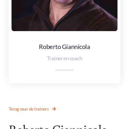
Roberto Giannicola
Roberto Giannicola
Trainer en coach
Terug naar de trainers