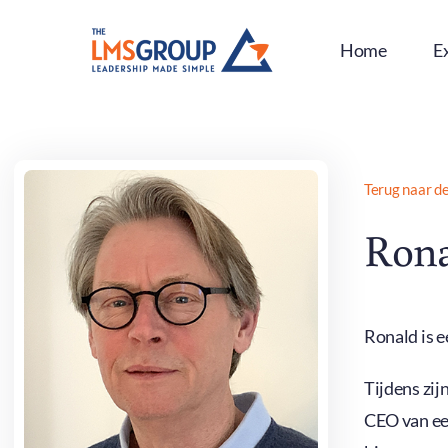
Ga
naar
Home
E
inhoud
Terug naar d
Rona
Ronald is e
Tijdens zij
CEO van ee