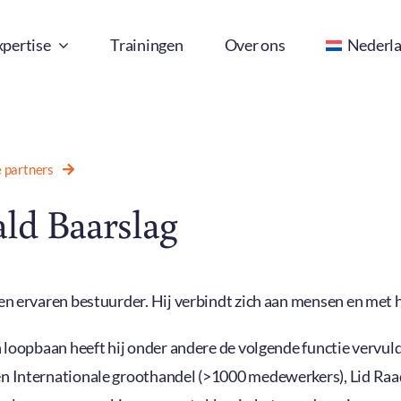
xpertise
Trainingen
Over ons
Nederl
e partners
ld Baarslag
en ervaren bestuurder. Hij verbindt zich aan mensen en met he
n loopbaan heeft hij onder andere de volgende functie vervu
n Internationale groothandel (>1000 medewerkers), Lid Raad 